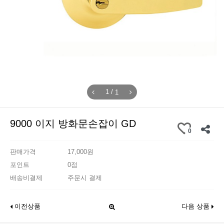
/
1
1
9000 이지 방화문손잡이 GD
0
판매가격
17,000원
포인트
0점
배송비결제
주문시 결제
이전상품
다음 상품