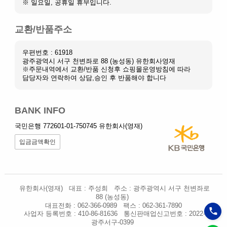
※ 일요일, 공휴일 휴무입니다.
교환/반품주소
우편번호 : 61918
광주광역시 서구 천변좌로 88 (농성동) 유한회사영재
※주문내역에서 교환/반품 신청후 쇼핑몰운영방침에 따라
담당자와 연락하여 상담,승인 후 반품해야 합니다
BANK INFO
국민은행 772601-01-750745 유한회사(영재)
입금금액확인
유한회사(영재)
대표 : 주성희
주소 : 광주광역시 서구 천변좌로
88 (농성동)
대표전화 : 062-366-0989
팩스 : 062-361-7890
사업자 등록번호 : 410-86-81636
통신판매업신고번호 : 2022-
광주서구-0399