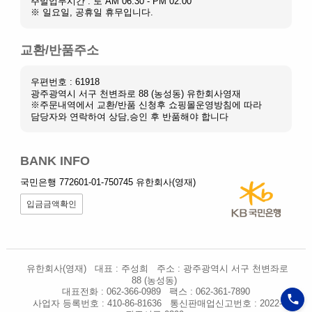
주말업무시간 : 토 AM 06:30 - PM 02:00
※ 일요일, 공휴일 휴무입니다.
교환/반품주소
우편번호 : 61918
광주광역시 서구 천변좌로 88 (농성동) 유한회사영재
※주문내역에서 교환/반품 신청후 쇼핑몰운영방침에 따라
담당자와 연락하여 상담,승인 후 반품해야 합니다
BANK INFO
국민은행 772601-01-750745 유한회사(영재)
입금금액확인
유한회사(영재)
대표 : 주성희
주소 : 광주광역시 서구 천변좌로
88 (농성동)
대표전화 : 062-366-0989
팩스 : 062-361-7890
사업자 등록번호 : 410-86-81636
통신판매업신고번호 : 2022-