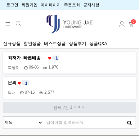
로그인
회원가입
마이페이지
주문조회
공지사항
0
신규상품
할인상품
베스트상품
상품후기
상품Q&A
최저가..빠른배송.....
1
복뎅이
09-06
1,976
문의
1
박서
07-15
2,577
1 페이지
전체 2건