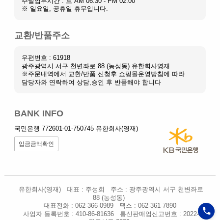
주말업무시간 : 토 AM 06:30 - PM 02:00
※ 일요일, 공휴일 휴무입니다.
교환/반품주소
우편번호 : 61918
광주광역시 서구 천변좌로 88 (농성동) 유한회사영재
※주문내역에서 교환/반품 신청후 쇼핑몰운영방침에 따라
담당자와 연락하여 상담,승인 후 반품해야 합니다
BANK INFO
국민은행 772601-01-750745 유한회사(영재)
입금금액확인
유한회사(영재)
대표 : 주성희
주소 : 광주광역시 서구 천변좌로
88 (농성동)
대표전화 : 062-366-0989
팩스 : 062-361-7890
사업자 등록번호 : 410-86-81636
통신판매업신고번호 : 2022-